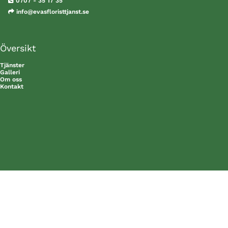

0707 - 35 17 35

info@evasfloristtjanst.se
Översikt
Tjänster
Galleri
Om oss
Kontakt