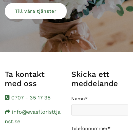
Till våra tjänster
Ta kontakt
Skicka ett
med oss
meddelande
0707 - 35 17 35

Namn*
info@evasfloristtja

nst.se
Telefonnummer*